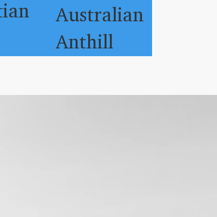
tian
Australian
ws
Anthill
Netwo