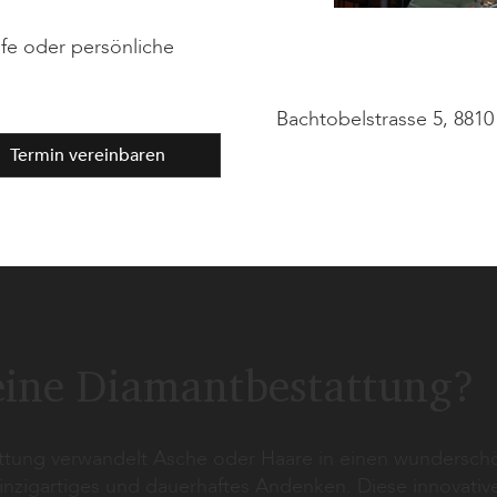
fe oder persönliche
Bachtobelstrasse 5, 881
Termin vereinbaren
eine Diamantbestattung?
ttung verwandelt Asche oder Haare in einen wundersc
einzigartiges und dauerhaftes Andenken. Diese innovati