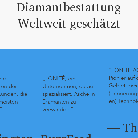
Diamantbestattung
Weltweit geschätzt
“LONITE AG
Pionier auf
die
„LONITÉ, ein
Gebiet dies
ten der
Unternehmen, darauf
(Erinnerun
unden, die
spezialisiert, Asche in
en) Technol
meisten
Diamanten zu
“
verwandeln“
— Th