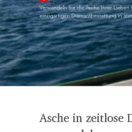
Verwandeln Sie die Asche Ihrer Lieben m
einzigartigen Diamantbestattung in at
Diamanten. Bewahren Sie ihre Erinneru
zeitlosen Edelstein, der ihr Wesen verk
Sie ihr Vermächtnis mit einem schönen 
dauerhaften Andenken.
Asche in zeitlose