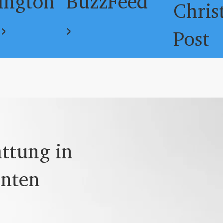
ington
BuzzFeed
Chris
›
›
Post
ttung in
anten