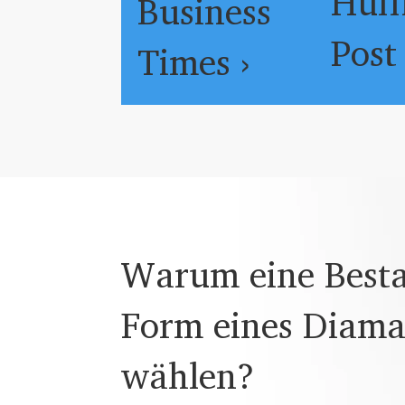
Huff
Business
Post 
Times ›
Warum eine Besta
Form eines Diam
wählen?