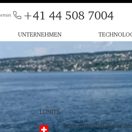
+41 44 508 7004
ermin
UNTERNEHMEN
TECHNOLOG
LONITÉ
Diamantbestattung in de