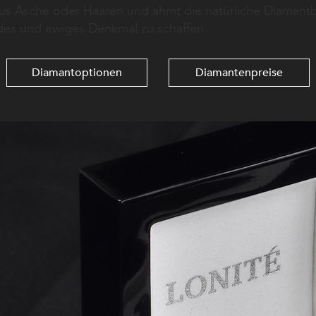
aus Asche oder Haaren und ahmt die natürliche Diamant
es und ewiges Denkmal zu schaffen.
Diamantoptionen
Diamantenpreise