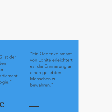
“Lonité, a Swi
“Ein Gedenkdiamant
 ist der
company speci
von Lonité erleichtert
 dem
in the technol
es, die Erinnerung an
er
memory diam
einen geliebten
gsdiamant
Menschen zu
ogie.”
bewahren.”
—
e
—
World