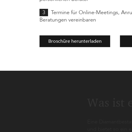
3
Termine für Online-Meetings, Anru
Beratungen vereinbaren
Broschüre herunterladen
Was ist 
Eine Diamantbesta
und bietet so ein 