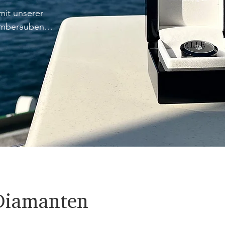
it unserer 
emberaubende 
ng mit einem 
örpert. Ehren 
und 
 Diamanten