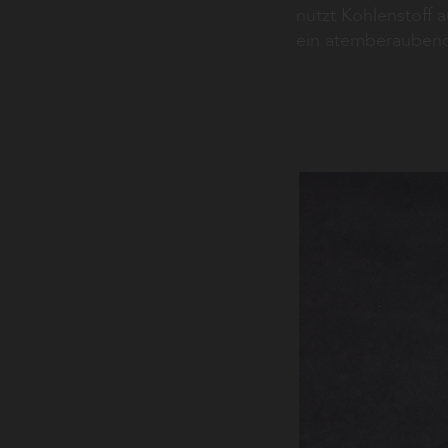
nutzt Kohlenstoff 
ein atemberaubend