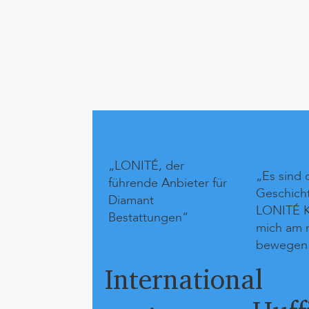
„LONITÉ, der
„Es sind 
führende Anbieter für
Geschich
Diamant
LONITÉ K
Bestattungen“
mich am 
bewegen
International