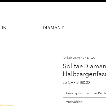
IE
DIAMANT
Artikelnummer: JR-D1020
Solitär-Diaman
Halbzargenfas
Sale-
ab
CHF 2’180.00
Preis
Schmuckpreis nach Größe de
Auswählen