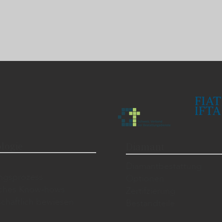
logie
Diamant
​Diamantbestattung
ungsprozess
Optionen
sches Know-hows
Zertifzierung
chaftlich bewiesen
Bestandteile