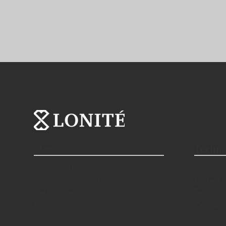
Über uns
Techno
Geschichte
Theorie
Schweizer Standards
Erstell
Zertifikate
Techni
Blog
Wissens