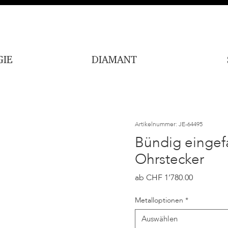
IE
DIAMANT
Artikelnummer: JE-64495
Bündig eingef
Ohrstecker
Sale-
ab
CHF 1’780.00
Preis
Metalloptionen
*
Auswählen