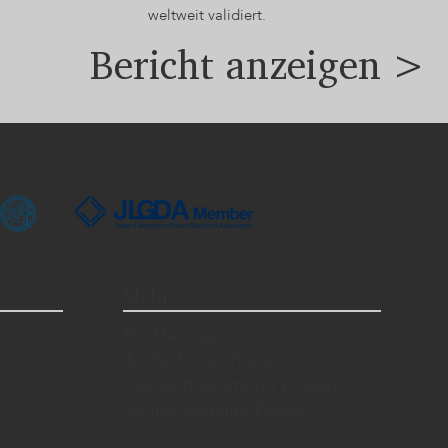
weltweit validiert.
Bericht anzeigen >
Mehr
Für Haustiere
Asche Einreichung
Diamantbestattung Kosten
Häufig gestellte Fragen