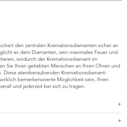
sichert den zentralen Kremationsdiamanten sicher an
glicht es dem Diamanten, sein maximales Feuer und
entieren, wodurch der Kremationsdiamant im
gen Sie Ihren geliebten Menschen an Ihren Ohren und
en. Diese atemberaubenden Kremationsdiamant-
irklich bemerkenswerte Möglichkeit sein, Ihren
rall und jederzeit bei sich zu tragen.
Smaragd, Radiant, Asscher, Prinzess, Herz, Oval, Tropfen, Kissen