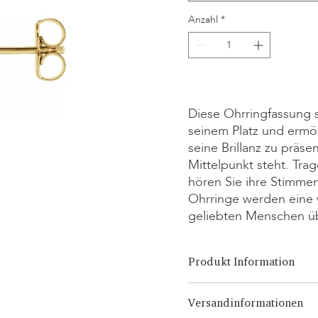
Anzahl
*
Kontakt
Diese Ohrringfassung 
seinem Platz und ermö
seine Brillanz zu präs
Mittelpunkt steht. Tra
hören Sie ihre Stimm
Ohrringe werden eine w
geliebten Menschen übe
Produkt Information
Schnitt-Optionen:
Brilliant, 
Versandinformationen
Karat-Option:
0,25 Karat